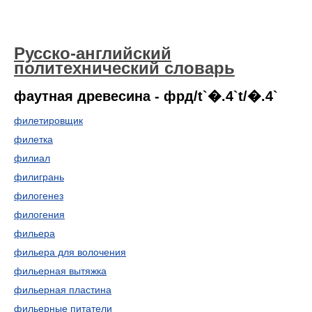
Русско-английский
политехнический словарь
фаутная древесина - фрд/t`�.4`t/�.4`
филетировщик
филетка
филиал
филигрань
филогенез
филогения
фильера
фильера для волочения
фильерная вытяжка
фильерная пластина
фильерные питатели