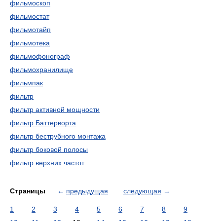
фильмоскоп
фильмостат
фильмотайп
фильмотека
фильмофонограф
фильмохранилище
фильмпак
фильтр
фильтр активной мощности
фильтр Баттерворта
фильтр беструбного монтажа
фильтр боковой полосы
фильтр верхних частот
Страницы
←
предыдущая
следующая
→
1
2
3
4
5
6
7
8
9